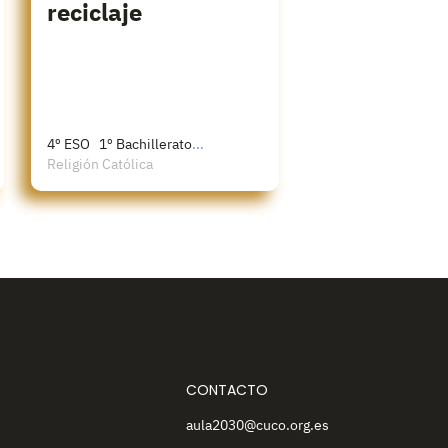
reciclaje
4º ESO
1º Bachillerato
...
Religión Católica
CONTACTO
aula2030@cuco.org.es