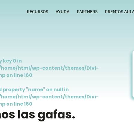
RECURSOS
AYUDA
PARTNERS
PREMIOS AUL
 key 0 in
g/home/html/wp-content/themes/Divi-
hp
on line
160
d property "name" on null in
g/home/html/wp-content/themes/Divi-
hp
on line
160
s las gafas.