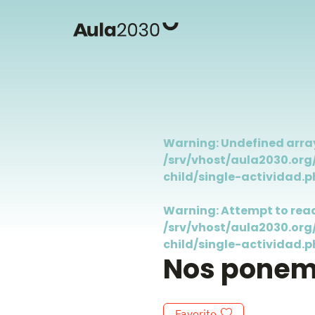
Warning
: Undefined array
/srv/vhost/aula2030.or
child/single-actividad.p
Warning
: Attempt to rea
/srv/vhost/aula2030.or
child/single-actividad.p
Nos ponemo
Favorito