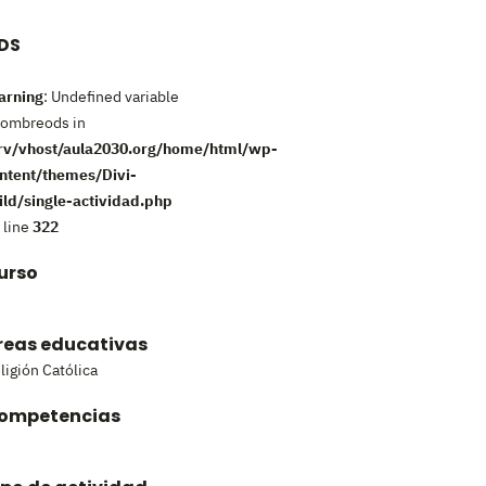
DS
rning
: Undefined variable
ombreods in
rv/vhost/aula2030.org/home/html/wp-
ntent/themes/Divi-
ild/single-actividad.php
 line
322
urso
reas educativas
ligión Católica
ompetencias