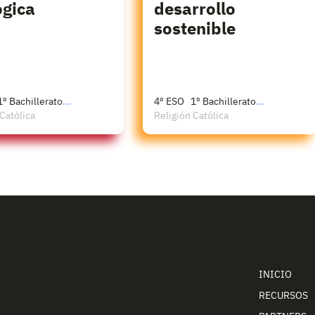
ógica
desarrollo
sostenible
1º Bachillerato
...
4º ESO
1º Bachillerato
...
 Católica
Religión Católica
INICIO
RECURSOS