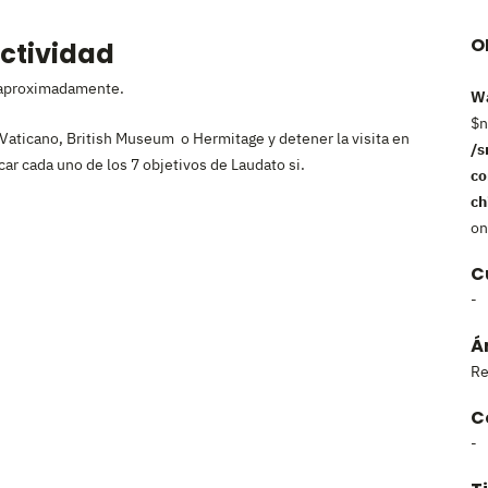
O
actividad
 aproximadamente.
Wa
$n
, Vaticano, British Museum o Hermitage y detener la visita en
/s
icar cada uno de los 7 objetivos de Laudato si.
co
ch
on
C
-
Á
Re
C
-