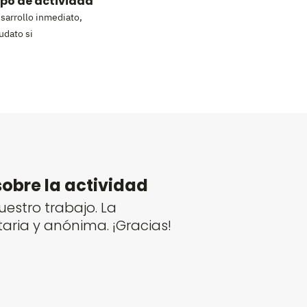
ipo de actividad
sarrollo inmediato
,
udato si
sobre la actividad
estro trabajo. La
taria y anónima. ¡Gracias!