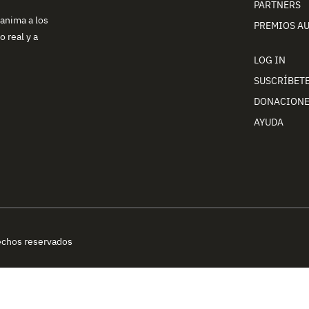
PARTNERS
 anima a los
PREMIOS A
 real y a
LOG IN
SUSCRÍBET
DONACION
AYUDA
echos reservados