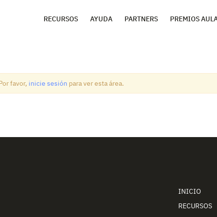
RECURSOS
AYUDA
PARTNERS
PREMIOS AUL
Por favor,
inicie sesión
para ver esta área.
INICIO
RECURSOS