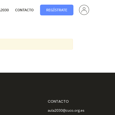
PERF
A2030
CONTACTO
REGÍSTRATE
IL
CONTACTO
aula2030@cuco.org.es