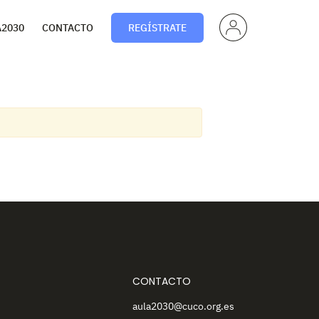
PERF
A2030
CONTACTO
REGÍSTRATE
IL
CONTACTO
aula2030@cuco.org.es