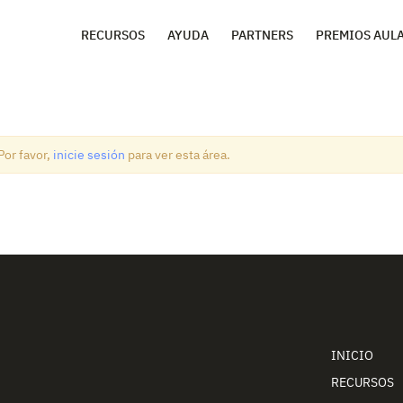
RECURSOS
AYUDA
PARTNERS
PREMIOS AUL
Por favor,
inicie sesión
para ver esta área.
INICIO
RECURSOS