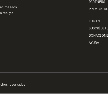
PARTNERS
 anima a los
PREMIOS A
 real y a
LOG IN
SUSCRÍBET
DONACION
AYUDA
echos reservados