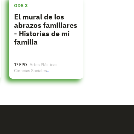
ODS 3
El mural de los
abrazos familiares
- Historias de mi
familia
1º EPO
Artes Plásticas
Ciencias Sociales
...