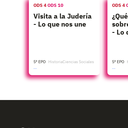
ODS 4
ODS 10
ODS 4
Visita a la Judería
¿Qué
- Lo que nos une
sobr
- Lo
5º EPO
Historia
Ciencias Sociales
5º EPO
...
...