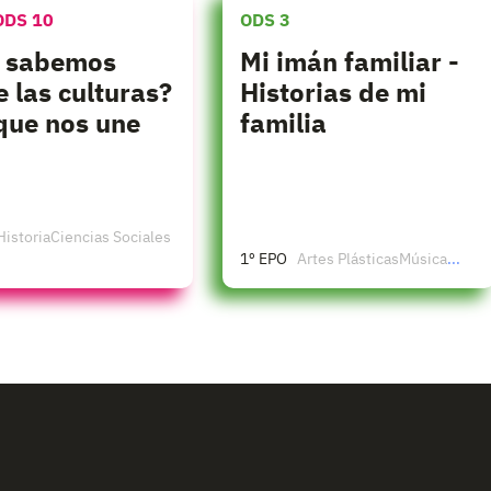
ODS 10
ODS 3
 sabemos
Mi imán familiar -
e las culturas?
Historias de mi
 que nos une
familia
Historia
Ciencias Sociales
1º EPO
Artes Plásticas
Música
...