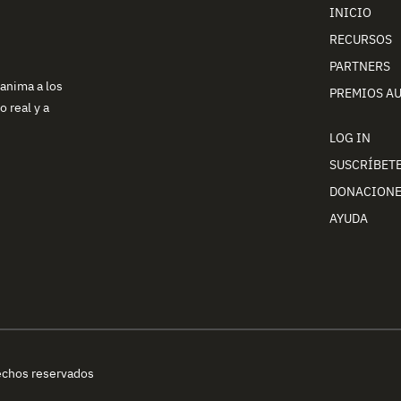
INICIO
RECURSOS
PARTNERS
 anima a los
PREMIOS A
 real y a
LOG IN
SUSCRÍBET
DONACION
AYUDA
echos reservados