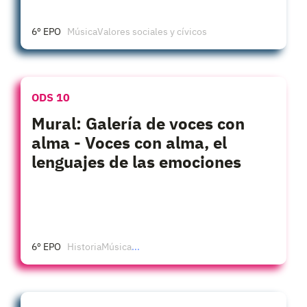
6º EPO
Música
Valores sociales y cívicos
ODS 10
Mural: Galería de voces con
alma - Voces con alma, el
lenguajes de las emociones
6º EPO
Historia
Música
...