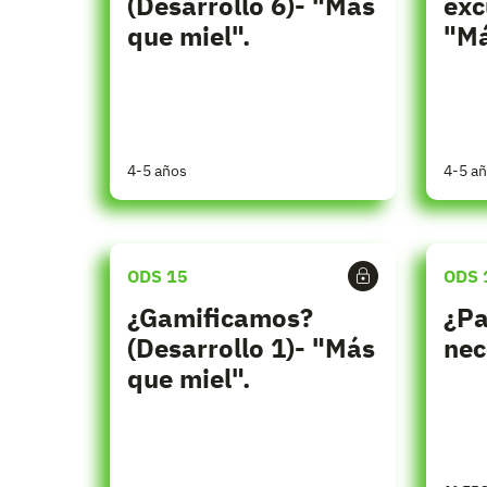
(Desarrollo 6)- "Más
exc
que miel".
"Má
4-5 años
4-5 a
ODS 15
ODS 
¿Gamificamos?
¿Pa
(Desarrollo 1)- "Más
nec
que miel".