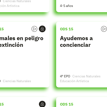
O
Ciencias Naturales
ión Artística
4-5 años
15
ODS 15
males en peligro
Ayudemos a
extinción
concienciar
4º EPO
Ciencias Naturales
O
Ciencias Naturales
Educación Artística
15
ODS 15