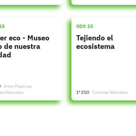
15
ODS 15
ler eco - Museo
Tejiendo el
o de nuestra
ecosistema
dad
O
Artes Plásticas
as Naturales
1º ESO
Ciencias Naturales