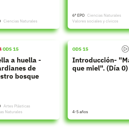
6º EPO
Ciencias Naturales
O
Ciencias Naturales
Valores sociales y cívicos
4
ODS 15
ODS 15
lla a huella -
Introducción- "M
rdianes de
que miel". (Día 0)
stro bosque
O
Artes Plásticas
as Naturales
4-5 años