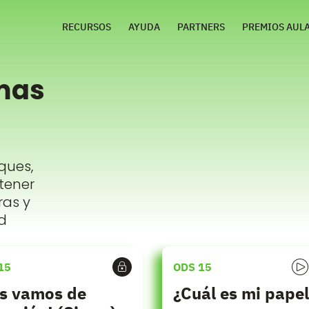
RECURSOS
AYUDA
PARTNERS
PREMIOS AUL
mas
ques,
etener
ras y
d
15
ODS 15
s vamos de
¿Cuál es mi pape