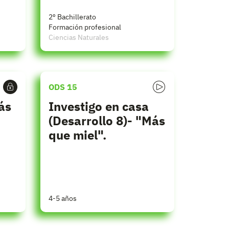
2º Bachillerato
Formación profesional
Ciencias Naturales
ODS 15
ás
Investigo en casa
(Desarrollo 8)- "Más
que miel".
4-5 años