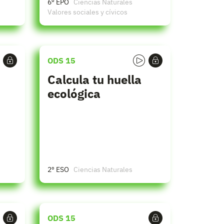
6º EPO
Ciencias Naturales
Valores sociales y cívicos
ODS 15
Calcula tu huella
ecológica
2º ESO
Ciencias Naturales
ODS 15