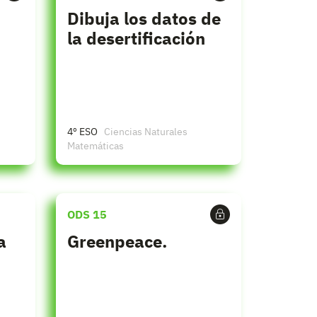
Dibuja los datos de
la desertificación
4º ESO
Ciencias Naturales
Matemáticas
ODS 15
a
Greenpeace.