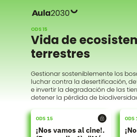
ODS 15
Vida de ecosiste
terrestres
Gestionar sosteniblemente los bos
luchar contra la desertificación, d
e invertir la degradación de las tier
detener la pérdida de biodiversida
ODS 15
ODS 
¡Nos vamos al cine!.
¡No