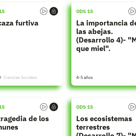
15
ODS 15
caza furtiva
La importancia d
las abejas.
(Desarrollo 4)- "
que miel".
O
Ciencias Sociales
4-5 años
15
ODS 15
tragedia de los
Los ecosistemas
munes
terrestres
(Desarrollo 7)- "