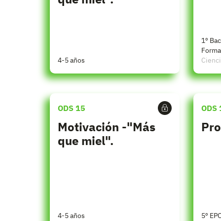
1º Bac
Forma
4-5 años
Cienci
ODS 15
ODS 
Motivación -"Más
Pro
que miel".
4-5 años
5º EP