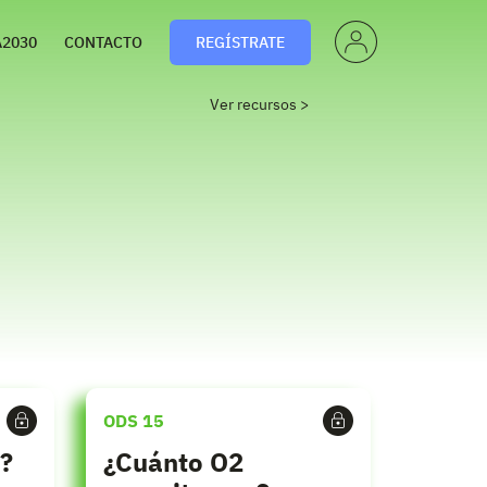
PERF
A2030
CONTACTO
REGÍSTRATE
IL
Ver recursos >
ODS 15
l?
¿Cuánto O2