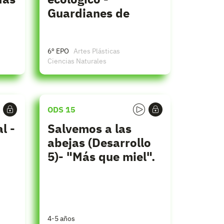
Guardianes de
nuestro bosque
6º EPO
Artes Plásticas
Ciencias Naturales
ODS 15
l -
Salvemos a las
abejas (Desarrollo
5)- "Más que miel".
4-5 años