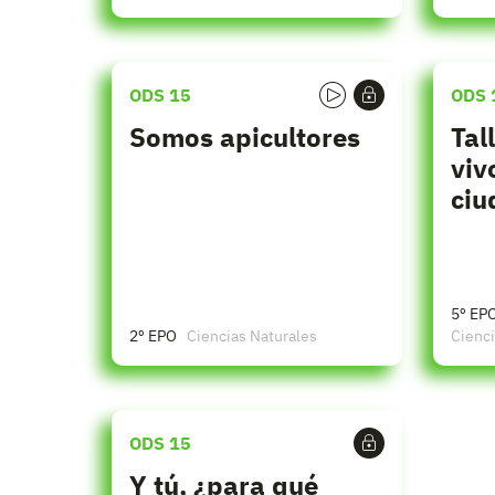
ODS 15
ODS 
Somos apicultores
Tal
viv
ciu
5º EP
2º EPO
Ciencias Naturales
Cienci
ODS 15
Y tú, ¿para qué