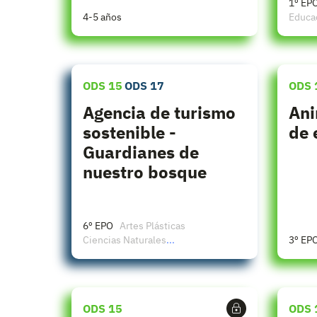
1º EP
4-5 años
Educac
ODS 15
ODS 17
ODS 
Agencia de turismo
Ani
sostenible -
de 
Guardianes de
nuestro bosque
6º EPO
Artes Plásticas
Ciencias Naturales
...
3º EP
ODS 15
ODS 