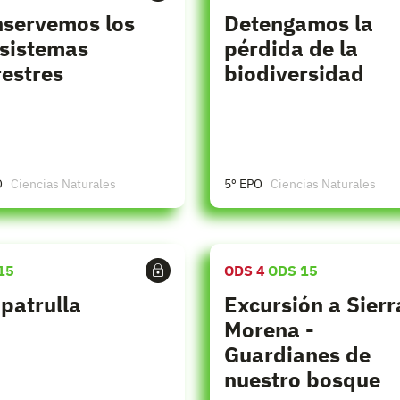
servemos los
Detengamos la
sistemas
pérdida de la
restres
biodiversidad
O
Ciencias Naturales
5º EPO
Ciencias Naturales
15
ODS 4
ODS 15
patrulla
Excursión a Sierr
Morena -
Guardianes de
nuestro bosque