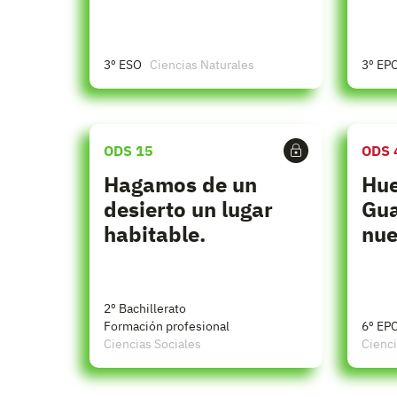
3º ESO
Ciencias Naturales
3º EP
ODS 15
ODS 
Hagamos de un
Hue
desierto un lugar
Gua
habitable.
nue
2º Bachillerato
Formación profesional
6º EP
Ciencias Sociales
Cienci