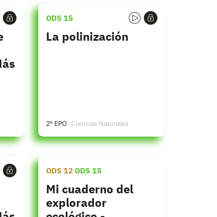
ODS 15
e
La polinización
Más
2º EPO
Ciencias Naturales
ODS 12
ODS 15
Mi cuaderno del
explorador
Más
ecológico -