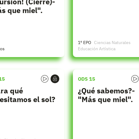
ursión! (Cierre)-
s que miel".
1º EPO
Ciencias Naturales
ños
Educación Artística
15
ODS 15
ra qué
¿Qué sabemos?-
esitamos el sol?
"Más que miel".