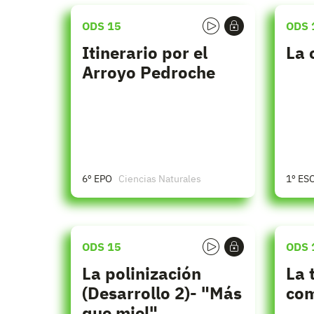
ODS 15
ODS 
Itinerario por el
La 
Arroyo Pedroche
6º EPO
Ciencias Naturales
1º ES
ODS 15
ODS 
La polinización
La 
(Desarrollo 2)- "Más
co
que miel".