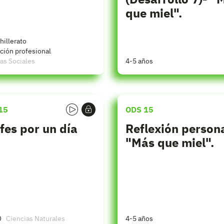
que miel".
hillerato
ción profesional
as Sociales
4-5 años
15
ODS 15
fes por un día
Reflexión persona
"Más que miel".
O
Ciencias Naturales
4-5 años