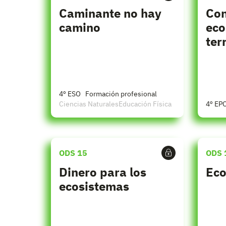
Caminante no hay
Con
camino
eco
ter
4º ESO
Formación profesional
Ciencias Naturales
Educación Física
4º EP
ODS 15
ODS 
Dinero para los
Eco
ecosistemas